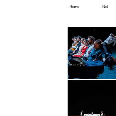
_ Home
_ Noi