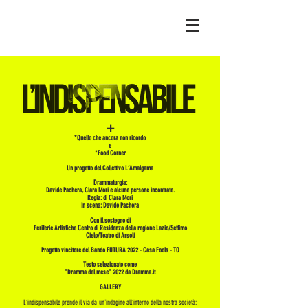
+
*Quello che ancora non ricordo
e
*Food Corner
Un progetto del Collettivo L’Amalgama
Drammaturgia:
Davide Pachera, Clara Mori e alcune persone incontrate.
Regia: di Clara Mori
In scena: Davide Pachera
Con il sostegno di
Periferie Artistiche Centro di Residenza della regione Lazio/Settimo
Cielo/Teatro di Arsoli
Progetto vincitore del Bando FUTURA 2022 - Casa Fools - TO
Testo selezionato come
"Dramma del mese" 2022 da Dramma.it
GALLERY
L’indispensabile prende il via da un'indagine all’interno della nostra società: