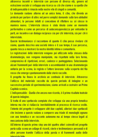
attraverso incontri e interviste con persone di diversa età, genere ed
estrazione sociale si sviluppa una ricerca su ciò che siamo e su quello che
di indispensabile è rimasto nelle nostre vite di singoli e comunità.
Le domande ruotano attorno ad un unico tema, il cibo, che diventa un
pretesto per parlare di altro: nel porre semplici domande sulle loro abitudini
alimentari, le persone infatti si concedono di riflettere su sé stesse in
maniera nuova. L'intervista stessa è stata ideata come un momento
performativo e come un percorso di autoconsapevolezza per entrambe le
parti, un incontro e un dialogo reciproco sia per chi intervista, sia per chi è
intervistato.
Queste testimonianze ci raccontano di quanto il cibo possa rivelare chi
siamo, quanto descriva una società intera e il suo tempo, il suo percorso,
quanto riesca a mostrarci la nostra identità intima e comunitaria.
Le registrazioni delle interviste vengono poi utilizzate nella stesura della
drammaturgia, non vengono manipolate, ma rispettate nella loro forma,
comprensiva di ripetizioni, errori, cadenze e punteggiatura. Selezionando
alcuni frammenti puri delle interviste e assemblandoli in una drammaturgia
unitaria per la scena, la regista e l’attore lavorano sulla scoperta del filo
rosso che emerge spontaneamente dalle storie raccolte.
Il progetto ha finora in archivio un centinaio di interviste. Attraverso
l'utilizzo del materiale raccolto da questo periodo di indagine e un
successivo periodo di sperimentazione, siamo arrivati a costruire un Primo
Capitolo scenico.
L'indispensabile - Quello che ancora non ricordo, è il primo risultato teatrale
di questa indagine.
Si tratta di uno spettacolo compiuto che sviluppa sia una propria tematica
interna ma che si riallaccia inevitabilmente al processo di ricerca svolto.
l'intento del progetto è sviluppare altri due capitoli, ulteriori due spettacoli
che insieme a questo vadano a comporre una triade di monologhi ognuno
con una tematica e un racconto autonomo ma al tempo stesso legati al
meccanismo delle interviste.
All'interno di questo primo step uno dei quattro attori coinvolti nel progetto
porta sulla scena un collage di ricordi, storie e testimonianze personali e di
altre persone tramite l'utilizzo della parola e di frammenti audio delle
interviste fatte.