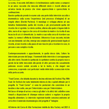
La scena, il racconto dell'attore e le testimonianze audio vanno a comporsi
in un unico racconto che mescola differenti storie e ricordi attorno ad
un'unica tavola da pranzo che viene apparecchiata e sparecchiata in
continuazione.
Questo spettacolo prende in esame solo una parte delle interviste raccolte e
drammatizza sulla scena l'esperienza (nel processo d'indagine) di un
singolo attore (Davide Pachera). Il monologo si sviluppa attorno ad una
tematica fondamentale, quella del ricordo, e più precisamente quella del
ricordo che si sgretola. La storia cardine, attorno alla quale si legano tutte le
altre, narra di un ragazzo che cerca di ricordare la madre e la ricetta di una
focaccia di cui si è dimenticata. La madre a sua volta cerca di ricordare sua
madre. La nonna è affetta da Alzheimer. Attraverso il suo racconto, iniziato
con una domanda sul cibo, emerge una complessità generazionale legata al
ricordo, al non ricordo e alla paura di non riuscire più a ricordare le cose, le
persone o una semplice ricetta.
Contemporaneamente e appositamente, in quelle stesse date, l'attore ha
intervistato persone del luogo. I frammenti delle interviste si sovrappongono
alle altre storie. Durante lo spettacolo lo spettatore sentiva la propria voce o
parole da lui dette mescolate alle parole di altre persone che casualmente
potevano essere sedute accanto a lui in teatro, e che magari non
conosceva, scoprendo così particolari molto intimi dello sconosciuto vicino
della porta accanto.
*Food Corner, che debutta durante la decima edizione del Festival Play With
Food. Un festival che ruota totalmente intorno al cibo e quindi ottimale per il
progetto. In “Food Corner” ci sono tre postazioni che consistono in un
tavolino e due sedie, una per l’intervistato e una per l’intervistatore.
Nel lasso di tempo di un’ora e mezza gli attori e le attrici del collettivo sono
rimasti a disposizione di chiunque volesse sedersi e regalare la propria
biografia alimentare. Le interviste registrate tramite consenso andranno ad
arricchire il materiale drammaturgico del progetto d'*Indagine
All'interno del Corso di Alta Formazione indetto da Idra Factory nel 2021 il