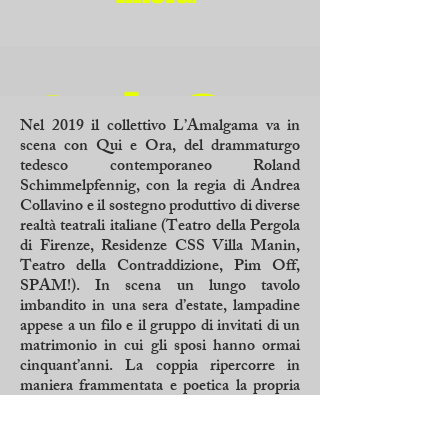
Nel 2019 il collettivo L’Amalgama va in
scena con Qui e Ora, del drammaturgo
tedesco contemporaneo Roland
Schimmelpfennig, con la regia di Andrea
Collavino e il sostegno produttivo di diverse
realtà teatrali italiane (Teatro della Pergola
di Firenze, Residenze CSS Villa Manin,
Teatro della Contraddizione, Pim Off,
SPAM!). In scena un lungo tavolo
imbandito in una sera d’estate, lampadine
appese a un filo e il gruppo di invitati di un
matrimonio in cui gli sposi hanno ormai
cinquant’anni. La coppia ripercorre in
maniera frammentata e poetica la propria
storia d’amore, i suoi drammi, le sue ferite.
Sia essa la ripetizione di un evento o l’evento
stesso, non si sa. Come dice la meccanica